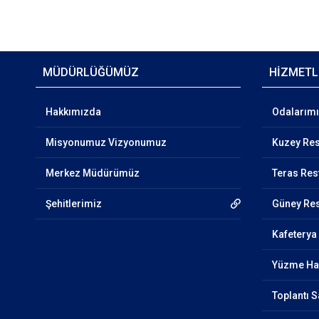
MÜDÜRLÜĞÜMÜZ
HİZMETL
Hakkımızda
Odalarım
Misyonumuz Vizyonumuz
Kuzey Res
Merkez Müdürümüz
Teras Res
Şehitlerimiz
Güney Res
Kafeterya
Yüzme Ha
Toplantı 