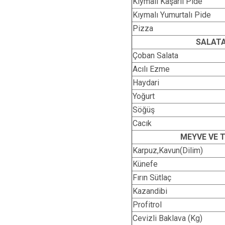
Kıymalı Kaşarlı Pide
Kıymalı Yumurtalı Pide
Pizza
SALATA
Çoban Salata
Acılı Ezme
Haydari
Yoğurt
Söğüş
Cacık
MEYVE VE T
Karpuz,Kavun(Dilim)
Künefe
Fırın Sütlaç
Kazandibi
Profitrol
Cevizli Baklava (Kg)