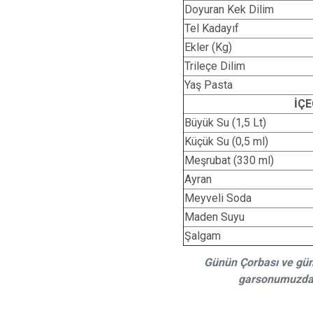
Doyuran Kek Dilim
Tel Kadayıf
Ekler (Kg)
Trileçe Dilim
Yaş Pasta
İÇ
Büyük Su (1,5 Lt)
Küçük Su (0,5 ml)
Meşrubat (330 ml)
Ayran
Meyveli Soda
Maden Suyu
Şalgam
Günün Çorbası ve günün
garsonumuzdan b
Afiyet