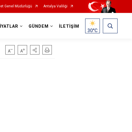
et Genel Müdürlüğü
Antalya Valiliği
İYATLAR
GÜNDEM
İLETİŞİM
30
°C