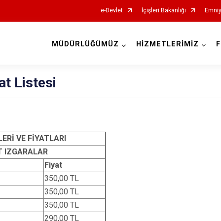
e-Devlet
İçişleri Bakanlığı
Emniy
MÜDÜRLÜĞÜMÜZ
HİZMETLERİMİZ
F
at Listesi
ERİ VE FİYATLARI
 IZGARALAR
Fiyat
350,00 TL
350,00 TL
350,00 TL
290,00 TL